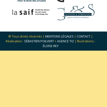
© Tous droits réservés |
MENTIONS LÉGALES
|
CONTACT
|
Réalisation :
SÉBASTIEN POILVERT
+
AGENCE TIZ
| Illustrations :
ÉLOÏSE REY