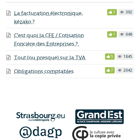
La facturation électronique,
1
392
kézako ?
C’est quoi la CFE / Cotisation
1
648
Foncière des Entreprises ?
Tout (ou presque) sur la TVA
5
1845
Obligations comptables
7
2042