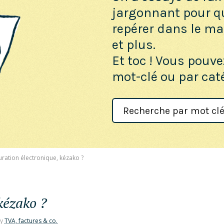
jargonnant pour q
repérer dans le maq
et plus.
Et toc ! Vous pouve
mot-clé ou par cat
Search
For
uration électronique, kézako ?
kézako ?
y
TVA, factures & co.