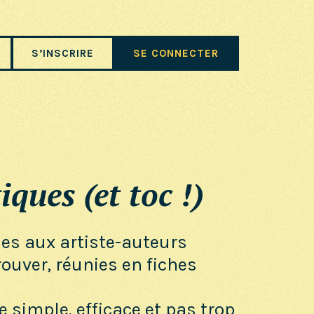
S’INSCRIRE
SE CONNECTER
iques (et toc !)
ues aux artiste-auteurs
trouver, réunies en fiches
e simple, efficace et pas trop