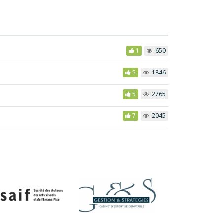
1
650
5
1846
5
2765
7
2045