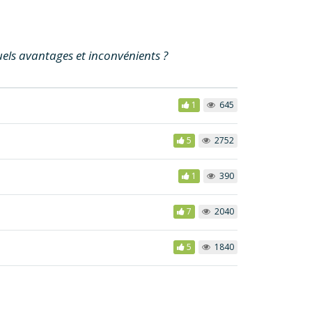
els avantages et inconvénients ?
1
645
5
2752
1
390
7
2040
5
1840