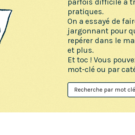
parfois difficile à 
pratiques.
On a essayé de fair
jargonnant pour q
repérer dans le maq
et plus.
Et toc ! Vous pouve
mot-clé ou par cat
Search
For