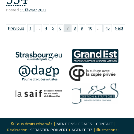
Posted
11 février 2023
Previous
1
…
4
5
6
7
8
9
10
…
45
Next
© Tous droits réservés |
MENTIONS LÉGALES
|
CONTACT
|
Réalisation :
SÉBASTIEN POILVERT
+
AGENCE TIZ
| Illustrations :