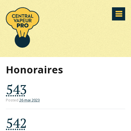
Honoraires
543
Posted
26 mai 2023
542