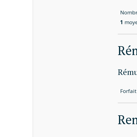
Nombre
1
moye
Ré
Rémun
Forfai
Rem