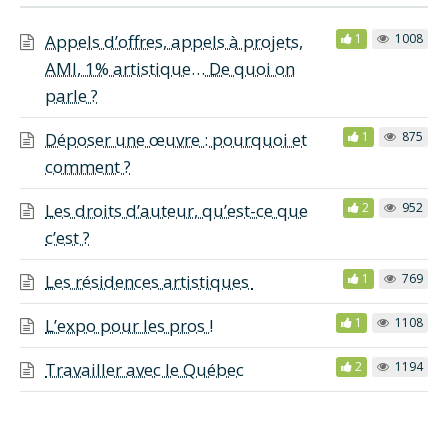
Appels d’offres, appels à projets,
1
1008
AMI, 1% artistique… De quoi on
parle ?
Déposer une œuvre : pourquoi et
1
875
comment ?
Les droits d’auteur, qu’est-ce que
2
952
c’est ?
Les résidences artistiques
1
769
L’expo pour les pros !
1
1108
Travailler avec le Québec
2
1194