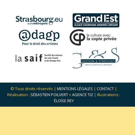
© Tous droits réservés |
MENTIONS LÉGALES
|
CONTACT
|
Réalisation :
SÉBASTIEN POILVERT
+
AGENCE TIZ
| Illustrations :
ÉLOÏSE REY