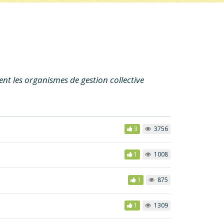
t les organismes de gestion collective
3
3756
1
1008
1
875
1
1309