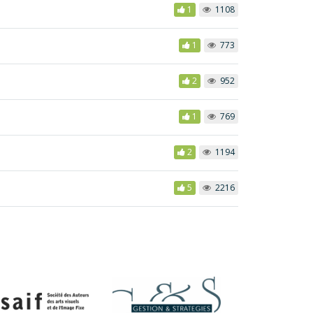
1
1108
1
773
2
952
1
769
2
1194
5
2216