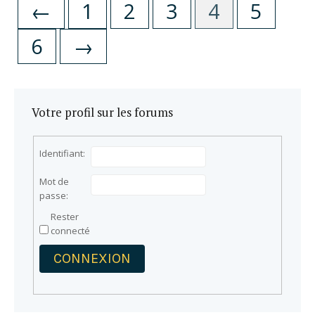
←
1
2
3
4
5
6
→
Votre profil sur les forums
Identifiant:
Mot de
passe:
Rester
connecté
CONNEXION