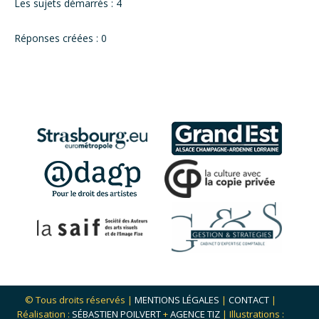
Les sujets démarrés : 4
Réponses créées : 0
© Tous droits réservés |
MENTIONS LÉGALES
|
CONTACT
|
Réalisation :
SÉBASTIEN POILVERT
+
AGENCE TIZ
| Illustrations :