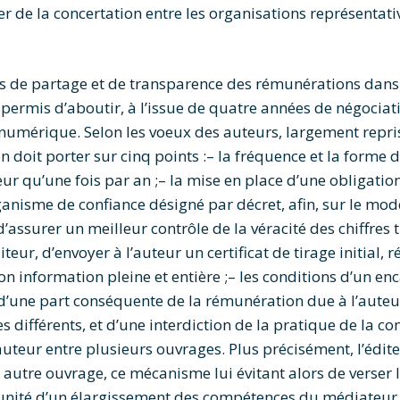
er de la concertation entre les organisations représentativ
ns de partage et de transparence des rémunérations dans 
permis d’aboutir, à l’issue de quatre années de négociat
e numérique. Selon les voeux des auteurs, largement repri
 doit porter sur cinq points :– la fréquence et la forme 
eur qu’une fois par an ;– la mise en place d’une obligati
anisme de confiance désigné par décret, afin, sur le modèl
’assurer un meilleur contrôle de la véracité des chiffres t
eur, d’envoyer à l’auteur un certificat de tirage initial, r
on information pleine et entière ;– les conditions d’un e
 d’une part conséquente de la rémunération due à l’aute
s différents, et d’une interdiction de la pratique de la co
auteur entre plusieurs ouvrages. Plus précisément, l’édit
 autre ouvrage, ce mécanisme lui évitant alors de verser 
rtunité d’un élargissement des compétences du médiateur 