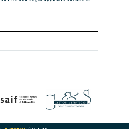
Z
| Illustrations :
ÉLOÏSE REY