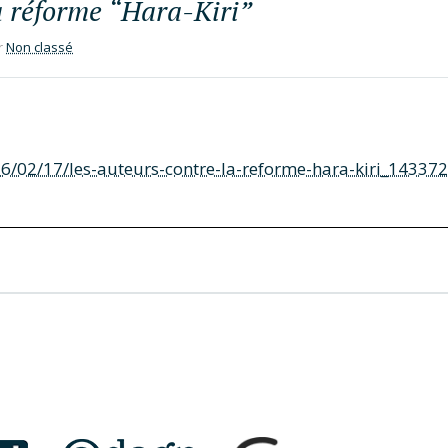
la réforme “Hara-Kiri”
r
Non classé
2016/02/17/les-auteurs-contre-la-reforme-hara-kiri_14337