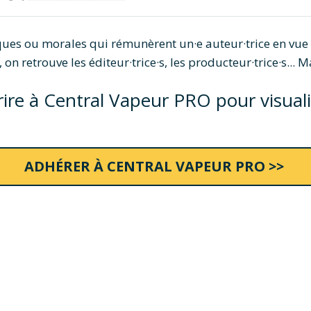
ques ou morales qui rémunèrent un·e auteur·trice en vue d
on retrouve les éditeur·trice·s, les producteur·trice·s... Ma
re à Central Vapeur PRO pour visualise
ADHÉRER À CENTRAL VAPEUR PRO >>