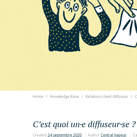
Home
Knowledge Base
Relations client diffuseur
C
C’est quoi un·e diffuseur·se ?
Created
24 septembre 2020
Author
Central Vapeur
Ca