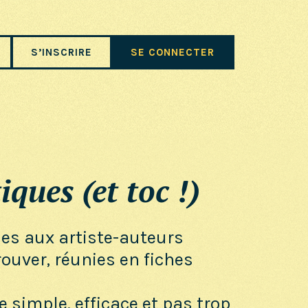
S’INSCRIRE
SE CONNECTER
iques (et toc !)
ues aux artiste-auteurs
trouver, réunies en fiches
e simple, efficace et pas trop