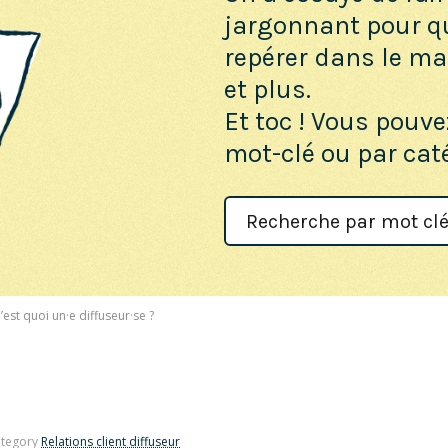
jargonnant pour q
repérer dans le maq
et plus.
Et toc ! Vous pouve
mot-clé ou par cat
Search
For
’est quoi un·e diffuseur·se ?
tegory
Relations client diffuseur