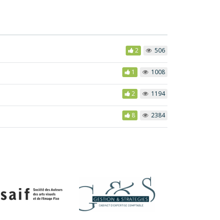
2
506
1
1008
2
1194
8
2384