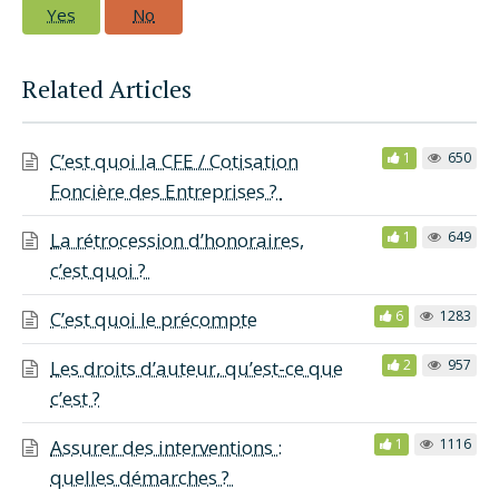
Yes
No
Related Articles
C’est quoi la CFE / Cotisation
1
650
Foncière des Entreprises ?
La rétrocession d’honoraires,
1
649
c’est quoi ?
C’est quoi le précompte
6
1283
Les droits d’auteur, qu’est-ce que
2
957
c’est ?
Assurer des interventions :
1
1116
quelles démarches ?