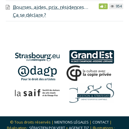
Bourses, aides, prix, résidences…
2
954
Ça se déclare ?
© Tous droits réservés |
MENTIONS LÉGALES
|
CONTACT
|
Réalisation :
SÉBASTIEN POILVERT
+
AGENCE TIZ
| Illustrations :