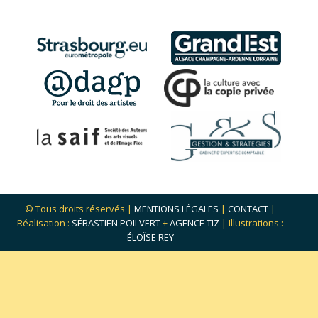
© Tous droits réservés |
MENTIONS LÉGALES
|
CONTACT
|
Réalisation :
SÉBASTIEN POILVERT
+
AGENCE TIZ
| Illustrations :
ÉLOÏSE REY