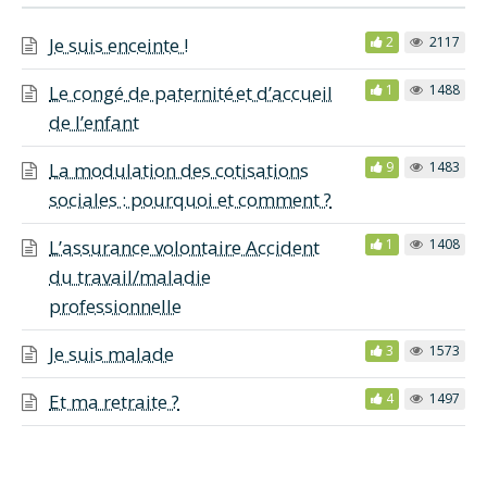
Je suis enceinte !
2
2117
Le congé de paternité et d’accueil
1
1488
de l’enfant
La modulation des cotisations
9
1483
sociales : pourquoi et comment ?
L’assurance volontaire Accident
1
1408
du travail/maladie
professionnelle
Je suis malade
3
1573
Et ma retraite ?
4
1497