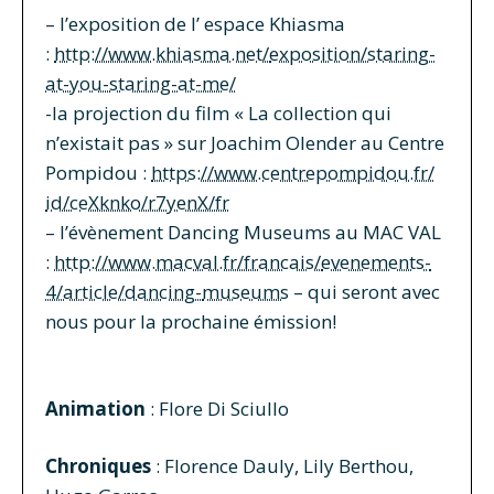
– l’exposition de l’ espace Khiasma
:
http://www.khiasma.net/
exposition/staring-
at-you-
staring-at-me/
-la projection du film « La collection qui
n’existait pas » sur Joachim Olender au Centre
Pompidou :
https://www.centrepompidou.fr/
id/ceXknko/r7yenX/fr
– l’évènement Dancing Museums au MAC VAL
:
http://www.macval.fr/francais/
evenements-
4/article/dancing-
museums
– qui seront avec
nous pour la prochaine émission!
Animation
: Flore Di Sciullo
Chroniques
: Florence Dauly, Lily Berthou,