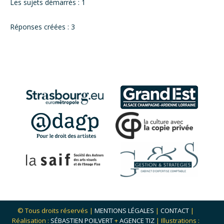
Les sujets démarrés : 1
Réponses créées : 3
© Tous droits réservés |
MENTIONS LÉGALES
|
CONTACT
|
Réalisation :
SÉBASTIEN POILVERT
+
AGENCE TIZ
| Illustrations :