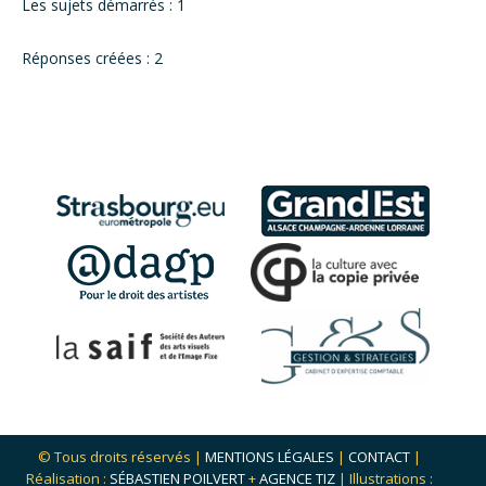
Les sujets démarrés : 1
Réponses créées : 2
© Tous droits réservés |
MENTIONS LÉGALES
|
CONTACT
|
Réalisation :
SÉBASTIEN POILVERT
+
AGENCE TIZ
| Illustrations :