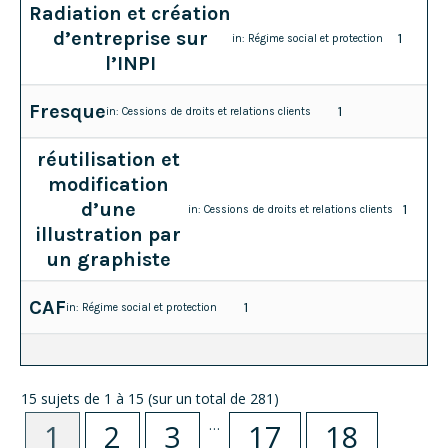
Radiation et création
d’entreprise sur
1
in:
Régime social et protection
l’INPI
Fresque
1
in:
Cessions de droits et relations clients
réutilisation et
modification
d’une
1
in:
Cessions de droits et relations clients
illustration par
un graphiste
CAF
1
in:
Régime social et protection
15 sujets de 1 à 15 (sur un total de 281)
…
1
2
3
17
18