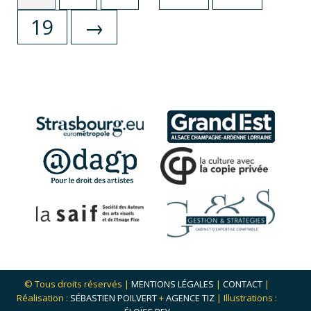
19
→
© Tous droits réservés |
MENTIONS LÉGALES
|
CONTACT
|
Réalisation :
SÉBASTIEN POILVERT
+
AGENCE TIZ
| Illustrations :