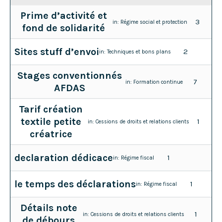
Prime d’activité et
3
in:
Régime social et protection
fond de solidarité
Sites stuff d’envoi
2
in:
Techniques et bons plans
Stages conventionnés
7
in:
Formation continue
AFDAS
Tarif création
textile petite
1
in:
Cessions de droits et relations clients
créatrice
declaration dédicace
1
in:
Régime fiscal
le temps des déclarations
1
in:
Régime fiscal
Détails note
1
in:
Cessions de droits et relations clients
de débours