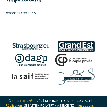
Les sujets démarrés : 0
Réponses créées : 5
© Tous droits réservés |
MENTIONS LÉGALES
|
CONTACT
|
Réalisation :
SÉBASTIEN POILVERT
+
AGENCE TIZ
| Illustrations :