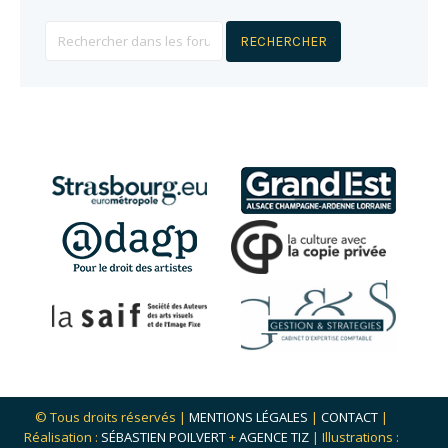
© Tous droits réservés |
MENTIONS LÉGALES
|
CONTACT
|
Réalisation :
SÉBASTIEN POILVERT
+
AGENCE TIZ
| Illustrations :