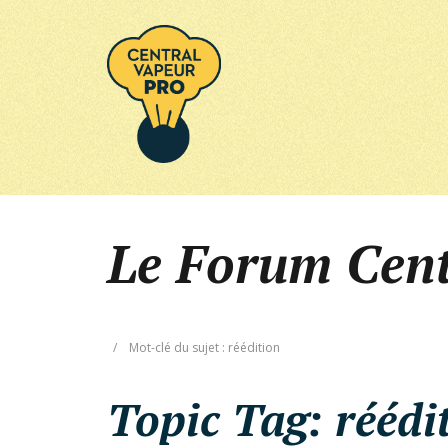
Le Forum Cen
/
Mot-clé du sujet : réédition
Topic Tag:
réédi