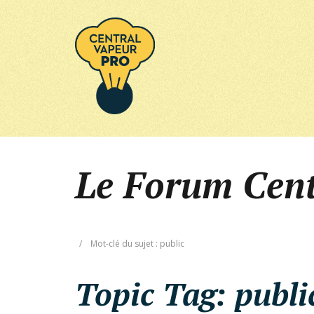
Le Forum Cen
/
Mot-clé du sujet : public
Topic Tag:
publi