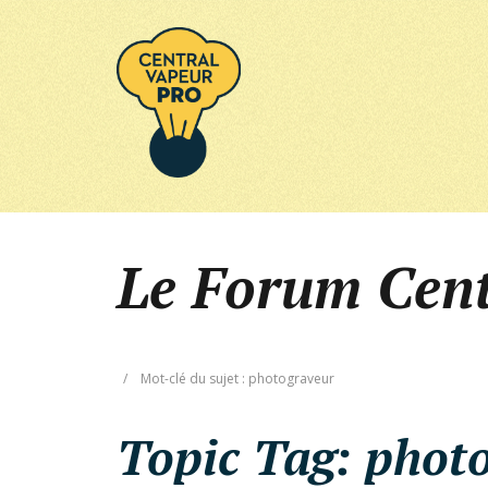
Le Forum Cen
/
Mot-clé du sujet : photograveur
Topic Tag:
phot