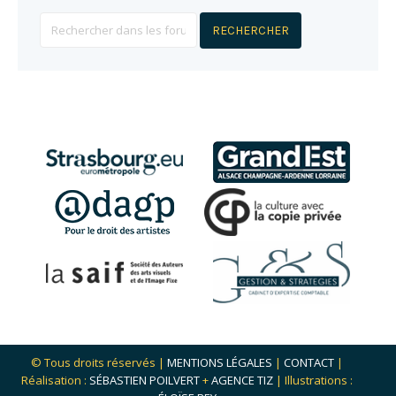
© Tous droits réservés |
MENTIONS LÉGALES
|
CONTACT
|
Réalisation :
SÉBASTIEN POILVERT
+
AGENCE TIZ
| Illustrations :