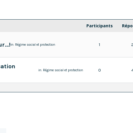
Participants
Répo
ur…!
1
in:
Régime social et protection
cation
0
in:
Régime social et protection