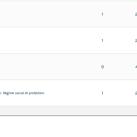
1
1
0
1
n:
Régime social et protection