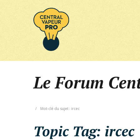
Le Forum Cen
/
Mot-clé du sujet : ircec
Topic Tag:
ircec