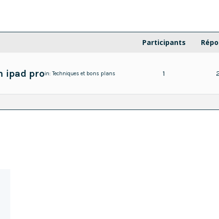
Participants
Répo
n ipad pro
1
in:
Techniques et bons plans