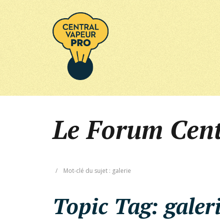
Le Forum Cen
/
Mot-clé du sujet : galerie
Topic Tag:
galer