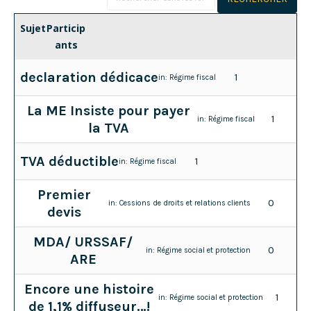
Sujet
Particip
ants
declaration dédicace
1
in:
Régime fiscal
La ME Insiste pour payer
1
in:
Régime fiscal
la TVA
TVA déductible
1
in:
Régime fiscal
Premier
0
in:
Cessions de droits et relations clients
devis
MDA/ URSSAF/
0
in:
Régime social et protection
ARE
Encore une histoire
1
in:
Régime social et protection
de 1,1% diffuseur…!