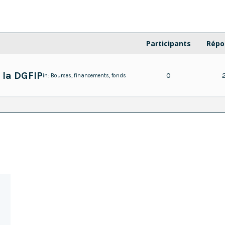
Participants
Répo
 la DGFIP
0
in:
Bourses, financements, fonds