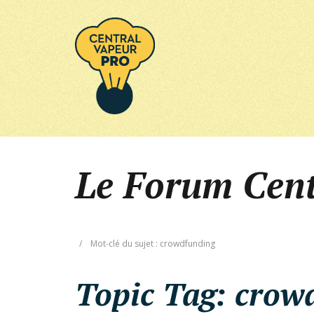
Le Forum Cen
/
Mot-clé du sujet : crowdfunding
Topic Tag:
crow