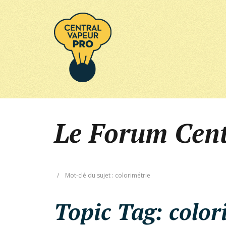
Le Forum Cen
/
Mot-clé du sujet : colorimétrie
Topic Tag:
color