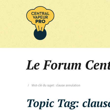
Le Forum Cen
/
Mot-clé du sujet : clause annulation
Topic Tag:
claus