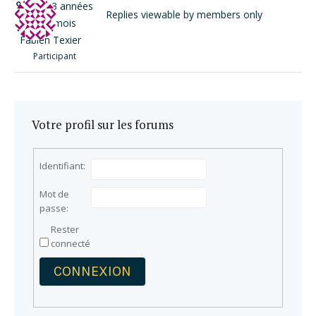
il y a 3 années
Replies viewable by members only
et 2 mois
Fabien Texier
Participant
Votre profil sur les forums
Identifiant:
Mot de
passe:
Rester
connecté
CONNEXION