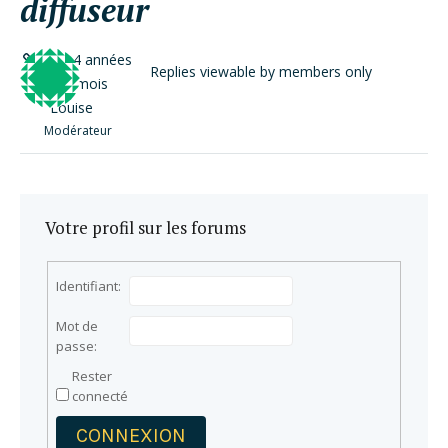
diffuseur
il y a 4 années
Replies viewable by members only
et 2 mois
Louise
Modérateur
Votre profil sur les forums
Identifiant:
Mot de
passe:
Rester
connecté
CONNEXION