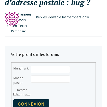
d’adresse postale : bug ?
il y a 4 années
Replies viewable by members only
et 5 mois
Fabien Texier
Participant
Votre profil sur les forums
Identifiant:
Mot de
passe:
Rester
connecté
CONNEXION