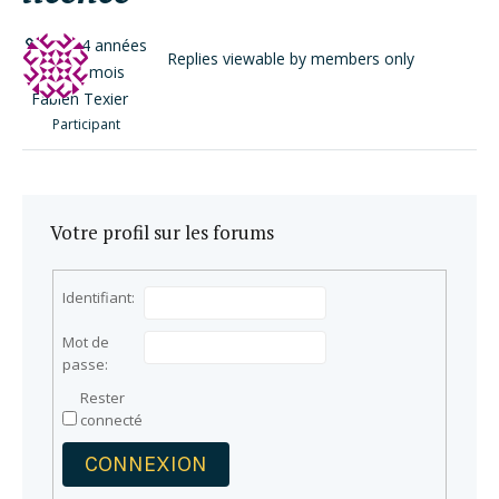
il y a 4 années
Replies viewable by members only
et 10 mois
Fabien Texier
Participant
Votre profil sur les forums
Identifiant:
Mot de
passe:
Rester
connecté
CONNEXION