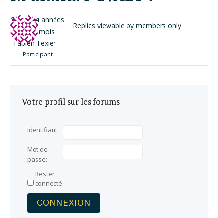
il y a 4 années
Replies viewable by members only
et 10 mois
Fabien Texier
Participant
Votre profil sur les forums
Identifiant:
Mot de
passe:
Rester
connecté
CONNEXION