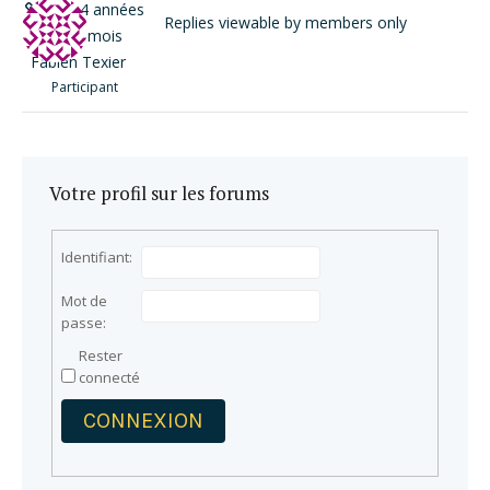
il y a 4 années
Replies viewable by members only
et 10 mois
Fabien Texier
Participant
Votre profil sur les forums
Identifiant:
Mot de
passe:
Rester
connecté
CONNEXION