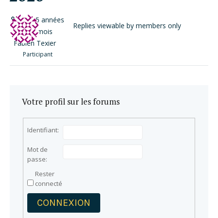
il y a 5 années
Replies viewable by members only
et 9 mois
Fabien Texier
Participant
Votre profil sur les forums
Identifiant:
Mot de
passe:
Rester
connecté
CONNEXION