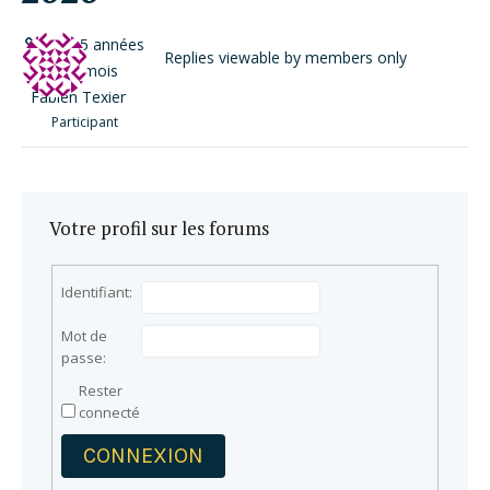
il y a 5 années
Replies viewable by members only
et 9 mois
Fabien Texier
Participant
Votre profil sur les forums
Identifiant:
Mot de
passe:
Rester
connecté
CONNEXION