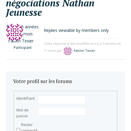
négociations Nathan
Jeunesse
il y a 5 années
Replies viewable by members only
et 11 mois
Fabien Texier
Cette réponse a été modifiée le il y a 5 années et
Participant
11 mois par
Fabien Texier
.
Votre profil sur les forums
Identifiant:
Mot de
passe:
Rester
connecté