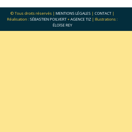
© Tous droits réservés |
MENTIONS LÉGALES
|
CONTACT
|
Réalisation :
SÉBASTIEN POILVERT
+
AGENCE TIZ
| Illustrations :
ÉLOÏSE REY