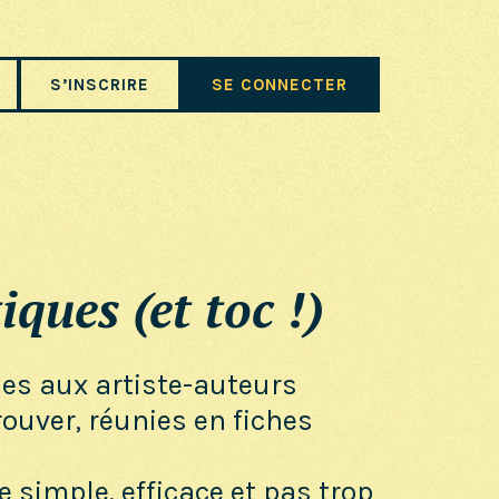
S’INSCRIRE
SE CONNECTER
iques (et toc !)
ues aux artiste-auteurs
trouver, réunies en fiches
e simple, efficace et pas trop