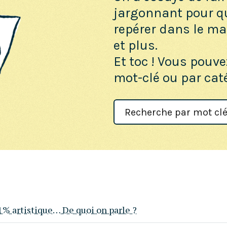
jargonnant pour q
repérer dans le maq
et plus.
Et toc ! Vous pouve
mot-clé ou par cat
Search
For
 1% artistique… De quoi on parle ?