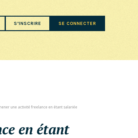
S’INSCRIRE
SE CONNECTER
ener une activité freelance en étant salariée
nce en étant