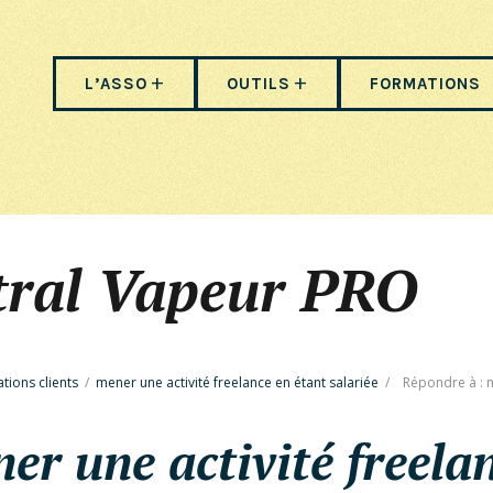
L’ASSO
OUTILS
FORMATIONS
tral Vapeur PRO
ations clients
/
mener une activité freelance en étant salariée
/
Répondre à : m
er une activité freela