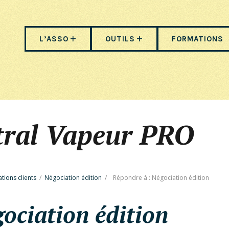
L’ASSO
OUTILS
FORMATIONS
tral Vapeur PRO
ations clients
/
Négociation édition
/
Répondre à : Négociation édition
ociation édition