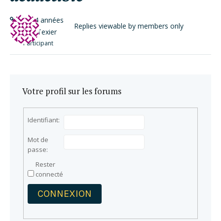
il y a 4 années
Replies viewable by members only
Fabien Texier
Participant
Votre profil sur les forums
Identifiant:
Mot de
passe:
Rester
connecté
CONNEXION