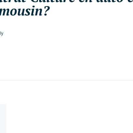
imousin?
ly