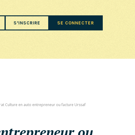
S’INSCRIRE
SE CONNECTER
at Culture en auto entrepreneur ou facture Urssaf
entrepreneur ou