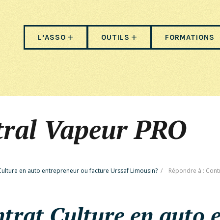
L’ASSO
OUTILS
FORMATIONS
tral Vapeur PRO
Culture en auto entrepreneur ou facture Urssaf Limousin?
/
Répondre à : Contr
trat Culture en auto 