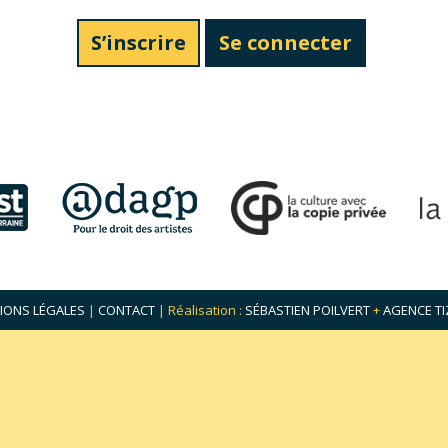
S’inscrire
Se connecter
IONS LÉGALES
|
CONTACT
| Réalisation :
SÉBASTIEN POILVERT
+
AGENCE TI