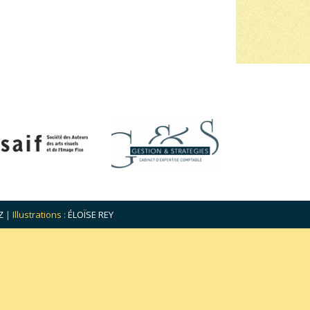
Z
| Illustrations :
ÉLOÏSE REY