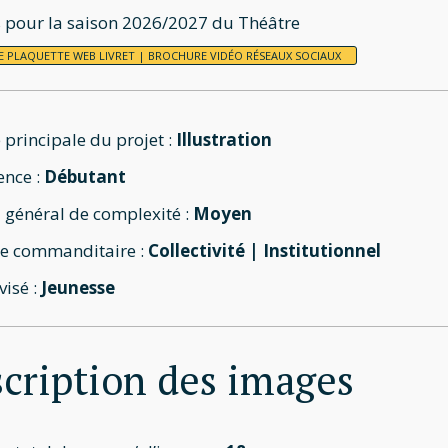
s pour la saison 2026/2027 du Théâtre
E
PLAQUETTE
WEB
LIVRET | BROCHURE
VIDÉO
RÉSEAUX SOCIAUX
 principale du projet :
Illustration
ence :
Débutant
 général de complexité :
Moyen
e commanditaire :
Collectivité | Institutionnel
visé :
Jeunesse
cription des images