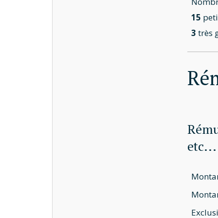
Nombre
15
peti
3
très 
Ré
Rémun
etc...
Montan
Montant
Exclusi